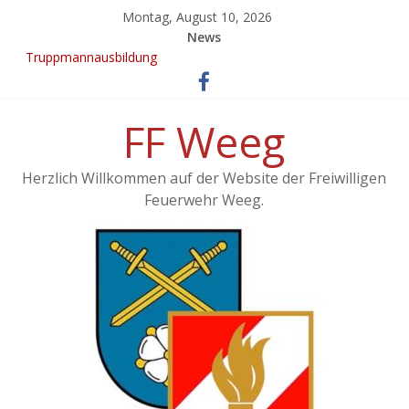
Montag, August 10, 2026
News
Truppmannausbildung
Ergebnisse vom 21. KuppelCup
EINSATZ: Brand landwirtschaftliches Objekt – Haag/Hausruck
KuppelCup 21
FF Weeg
Übung – Alarmstufe 3
Herzlich Willkommen auf der Website der Freiwilligen
Feuerwehr Weeg.