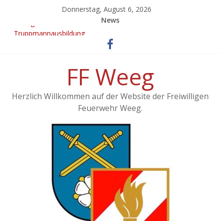
Donnerstag, August 6, 2026
News
Übung – Alarmstufe 3
Truppmannausbildung
Ergebnisse vom 21. KuppelCup
EINSATZ: Brand landwirtschaftliches Objekt – Haag/Hausruck
FF Weeg
KuppelCup 21
Herzlich Willkommen auf der Website der Freiwilligen
Feuerwehr Weeg.