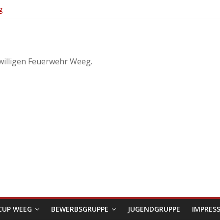
g
KuppelCup
irtschaftliches Objekt – Haag/Hausruck
3
willigen Feuerwehr Weeg.
CUP WEEG
BEWERBSGRUPPE
JUGENDGRUPPE
IMPRES