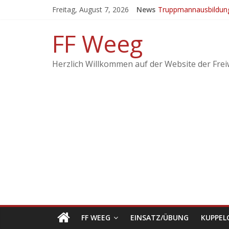
Freitag, August 7, 2026
News
Truppmannausbildun
Ergebnisse vom 21. 
EINSATZ: Brand landw
FF Weeg
KuppelCup 21
Übung – Alarmstufe 
Herzlich Willkommen auf der Website der Frei
FF WEEG
EINSATZ/ÜBUNG
KUPPEL