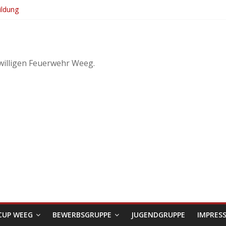
ldung
21. KuppelCup
landwirtschaftliches Objekt – Haag/Hausruck
ufe 3
willigen Feuerwehr Weeg.
CUP WEEG
BEWERBSGRUPPE
JUGENDGRUPPE
IMPRES