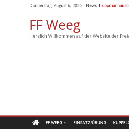
Donnerstag, August 6, 2026
News
Truppmannausbi
Ergebnisse vom 
EINSATZ: Brand 
FF Weeg
KuppelCup 21
Übung – Alarmst
Herzlich Willkommen auf der Website der Frei
FF WEEG
EINSATZ/ÜBUNG
KUPPEL