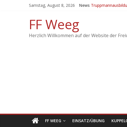
Samstag, August 8, 2026
News
Truppmannausbild
Ergebnisse vom 21
EINSATZ: Brand lan
FF Weeg
KuppelCup 21
Übung – Alarmstufe
Herzlich Willkommen auf der Website der Frei
FF WEEG
EINSATZ/ÜBUNG
KUPPEL