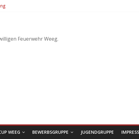
ung
. KuppelCup
dwirtschaftliches Objekt – Haag/Hausruck
 3
willigen Feuerwehr Weeg.
CUP WEEG
BEWERBSGRUPPE
JUGENDGRUPPE
IMPRES