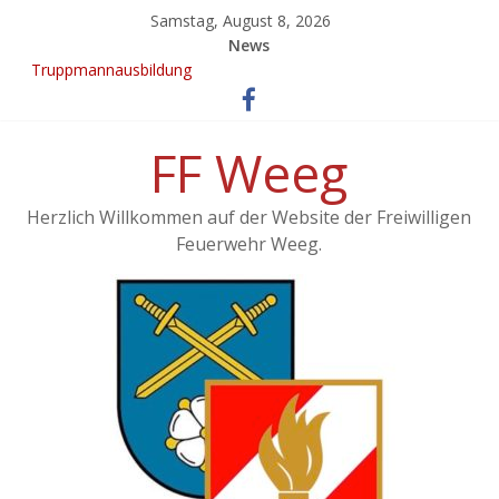
Samstag, August 8, 2026
News
Truppmannausbildung
Ergebnisse vom 21. KuppelCup
EINSATZ: Brand landwirtschaftliches Objekt – Haag/Hausruck
KuppelCup 21
FF Weeg
Übung – Alarmstufe 3
Herzlich Willkommen auf der Website der Freiwilligen
Feuerwehr Weeg.