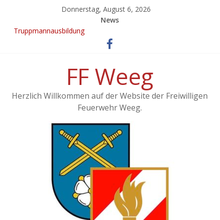
Donnerstag, August 6, 2026
News
Truppmannausbildung
Ergebnisse vom 21. KuppelCup
EINSATZ: Brand landwirtschaftliches Objekt – Haag/Hausruck
KuppelCup 21
FF Weeg
Übung – Alarmstufe 3
Herzlich Willkommen auf der Website der Freiwilligen
Feuerwehr Weeg.