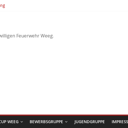
ung
. KuppelCup
dwirtschaftliches Objekt – Haag/Hausruck
willigen Feuerwehr Weeg.
CUP WEEG
BEWERBSGRUPPE
JUGENDGRUPPE
IMPRES