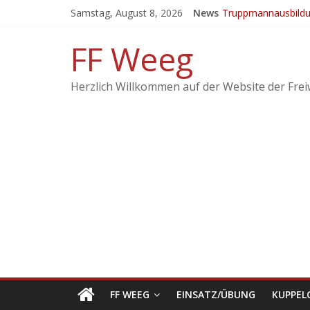
Samstag, August 8, 2026
News
Truppmannausbild
Ergebnisse vom 21
FF Weeg
EINSATZ: Brand lan
KuppelCup 21
Herzlich Willkommen auf der Website der Frei
FF WEEG
EINSATZ/ÜBUNG
KUPPEL