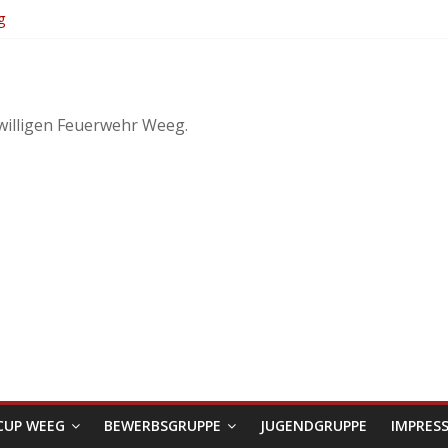
g
KuppelCup
irtschaftliches Objekt – Haag/Hausruck
3
willigen Feuerwehr Weeg.
CUP WEEG
BEWERBSGRUPPE
JUGENDGRUPPE
IMPRES