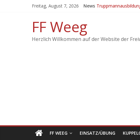
Freitag, August 7, 2026
News
Truppmannausbildun
Ergebnisse vom 21. 
EINSATZ: Brand landw
FF Weeg
KuppelCup 21
Übung – Alarmstufe 
Herzlich Willkommen auf der Website der Frei
FF WEEG
EINSATZ/ÜBUNG
KUPPEL