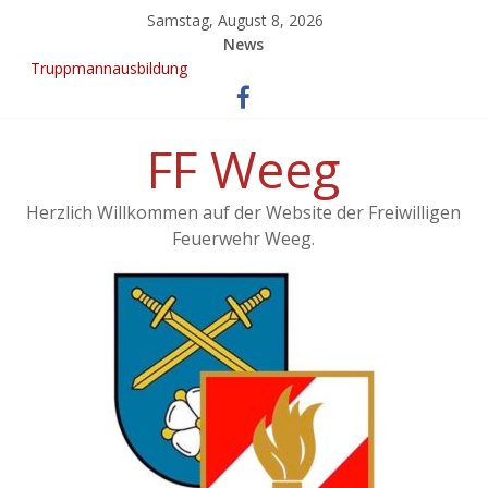
Samstag, August 8, 2026
News
Truppmannausbildung
Ergebnisse vom 21. KuppelCup
EINSATZ: Brand landwirtschaftliches Objekt – Haag/Hausruck
KuppelCup 21
FF Weeg
Übung – Alarmstufe 3
Herzlich Willkommen auf der Website der Freiwilligen
Feuerwehr Weeg.