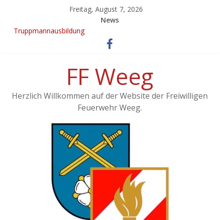
Freitag, August 7, 2026
News
Truppmannausbildung
Ergebnisse vom 21. KuppelCup
EINSATZ: Brand landwirtschaftliches Objekt – Haag/Hausruck
KuppelCup 21
FF Weeg
Übung – Alarmstufe 3
Herzlich Willkommen auf der Website der Freiwilligen
Feuerwehr Weeg.