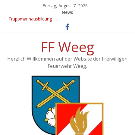
Freitag, August 7, 2026
News
Truppmannausbildung
Ergebnisse vom 21. KuppelCup
EINSATZ: Brand landwirtschaftliches Objekt – Haag/Hausruck
KuppelCup 21
FF Weeg
Übung – Alarmstufe 3
Herzlich Willkommen auf der Website der Freiwilligen
Feuerwehr Weeg.